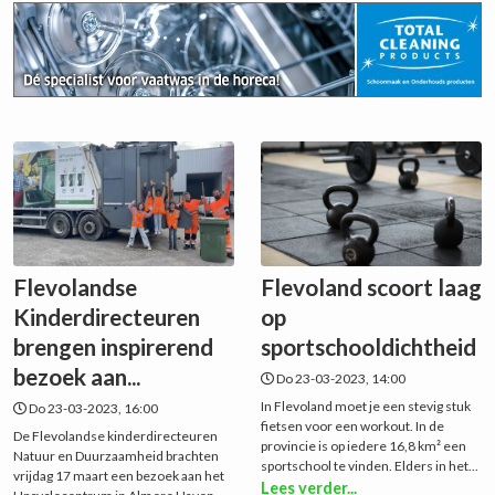
Flevolandse
Flevoland scoort laag
Kinderdirecteuren
op
brengen inspirerend
sportschooldichtheid
bezoek aan...
Do 23-03-2023, 14:00
In Flevoland moet je een stevig stuk
Do 23-03-2023, 16:00
fietsen voor een workout. In de
De Flevolandse kinderdirecteuren
provincie is op iedere 16,8 km² een
Natuur en Duurzaamheid brachten
sportschool te vinden. Elders in het...
vrijdag 17 maart een bezoek aan het
Lees verder...