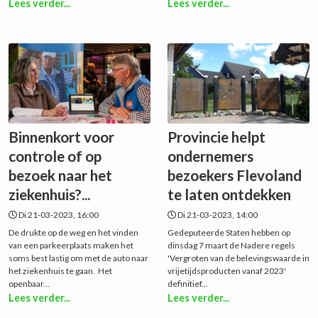
Lees verder...
Lees verder...
Binnenkort voor
Provincie helpt
controle of op
ondernemers
bezoek naar het
bezoekers Flevoland
ziekenhuis?...
te laten ontdekken
Di 21-03-2023, 16:00
Di 21-03-2023, 14:00
De drukte op de weg en het vinden
Gedeputeerde Staten hebben op
van een parkeerplaats maken het
dinsdag 7 maart de Nadere regels
soms best lastig om met de auto naar
'Vergroten van de belevingswaarde in
het ziekenhuis te gaan. Het
vrijetijdsproducten vanaf 2023'
openbaar...
definitief...
Lees verder...
Lees verder...