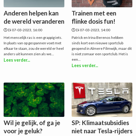
Anderen helpen kan
Trainen met een
de wereld veranderen
flinke dosis fun!
Di 07-03-2023, 16:00
Di 07-03-2023, 14:00
Het menselijk ras is een grappig iets.
Patrick en Irina Berenos hebben
In plaats van op gespannen voet met
sinds kort een nieuwe sportclub
elkaar te staan, zou de wereld er heel
geopend in Almere Filmwijk, maar dit
anders uit kunnen zien als we...
is niet zomaar een sportclub. Het is
een...
Lees verder...
Lees verder...
Wil je gelijk, of ga je
SP: Klimaatsubsidies
voor je geluk?
niet naar Tesla-rijders