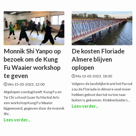
Monnik Shi Yanpo op
De kosten Floriade
bezoek om de Kung
Almere blijven
Fu Waaier workshop
oplopen
te geven
Ma 13-03-2023, 18:00
Volgens de landelijke krant het Parool
Wo 15-03-2023, 12:00
zou de Floriade in Almere veel meer
Afgelopen zondag heeft Kung Fu en
hebben gekost dan tot nu toe naar
Tai Chi school Guan Yu Martial Arts
buiten is gekomen. Klokkenluiders...
een workshop Kung Fu Waaier
Lees verder...
bijgewoond, gegeven door de monnik
Shi...
Lees verder...