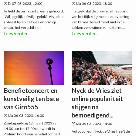
Di 07-03-2023, 12:00
Ma 06-03-2023, 18:00
Je hebt de term vast al eens gehoord,
Het geld dat de provincie Flevoland
‘Wil je gelijk, of wil je geluk?’ Als je het
van het Rijk krijgt voor de uitvoering
zo leest lijken de twee enorm op
van klimaatbeleid moet niet in de
elkaar, het verschil zit...
zakken verdwijnen van externe...
Lees verder...
Lees verder...
Benefietconcert en
Nyck de Vries ziet
kunstveilig ten bate
online populariteit
van Giro555
stijgen na
bemoedigend...
Ma 06-03-2023, 16:00
Zondagmiddag 12 maart 2023 van
Ma 06-03-2023, 14:00
14.00 uur tot 17.00 uur wordt in
Autocoureur Nyck de Vries heeft de
Podium Poort een benefietconcert