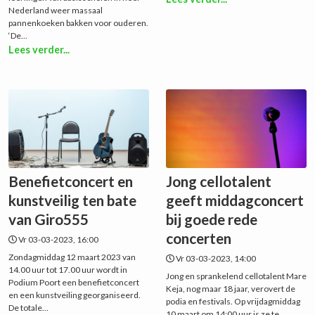
Nederland weer massaal
pannenkoeken bakken voor ouderen.
‘De...
Lees verder...
Benefietconcert en
Jong cellotalent
kunstveilig ten bate
geeft middagconcert
van Giro555
bij goede rede
concerten
Vr 03-03-2023, 16:00
Zondagmiddag 12 maart 2023 van
Vr 03-03-2023, 14:00
14.00 uur tot 17.00 uur wordt in
Jong en sprankelend cellotalent Mare
Podium Poort een benefietconcert
Keja, nog maar 18 jaar, verovert de
en een kunstveiling georganiseerd.
podia en festivals. Op vrijdagmiddag
De totale...
10 maart om 14:00 uur is ze te