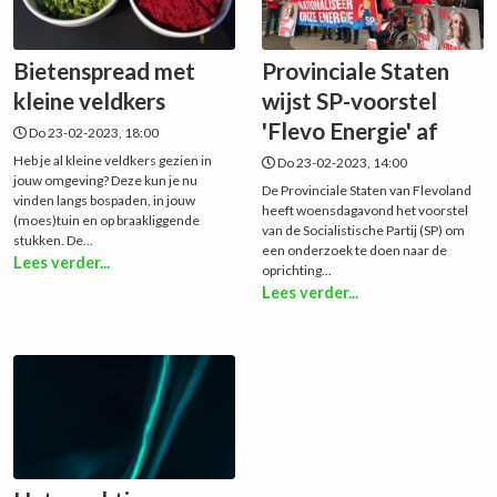
Bietenspread met
Provinciale Staten
kleine veldkers
wijst SP-voorstel
'Flevo Energie' af
Do 23-02-2023, 18:00
Heb je al kleine veldkers gezien in
Do 23-02-2023, 14:00
jouw omgeving? Deze kun je nu
De Provinciale Staten van Flevoland
vinden langs bospaden, in jouw
heeft woensdagavond het voorstel
(moes)tuin en op braakliggende
van de Socialistische Partij (SP) om
stukken. De...
een onderzoek te doen naar de
Lees verder...
oprichting...
Lees verder...