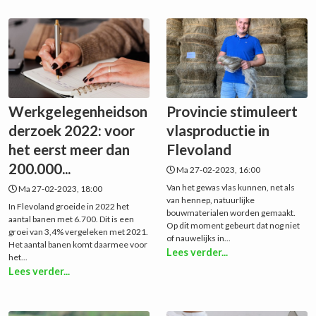
Werkgelegenheidson
Provincie stimuleert
derzoek 2022: voor
vlasproductie in
het eerst meer dan
Flevoland
200.000...
Ma 27-02-2023, 16:00
Van het gewas vlas kunnen, net als
Ma 27-02-2023, 18:00
van hennep, natuurlijke
In Flevoland groeide in 2022 het
bouwmaterialen worden gemaakt.
aantal banen met 6.700. Dit is een
Op dit moment gebeurt dat nog niet
groei van 3,4% vergeleken met 2021.
of nauwelijks in...
Het aantal banen komt daarmee voor
Lees verder...
het...
Lees verder...