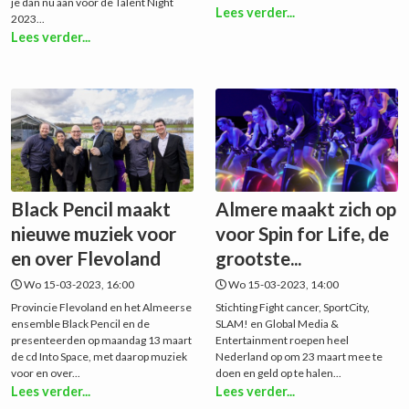
je dan nu aan voor de Talent Night
Lees verder...
2023...
Lees verder...
Black Pencil maakt
Almere maakt zich op
nieuwe muziek voor
voor Spin for Life, de
en over Flevoland
grootste...
Wo 15-03-2023, 16:00
Wo 15-03-2023, 14:00
Provincie Flevoland en het Almeerse
Stichting Fight cancer, SportCity,
ensemble Black Pencil en de
SLAM! en Global Media &
presenteerden op maandag 13 maart
Entertainment roepen heel
de cd Into Space, met daarop muziek
Nederland op om 23 maart mee te
voor en over...
doen en geld op te halen...
Lees verder...
Lees verder...