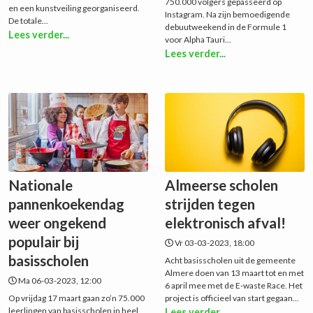
750.000 volgers gepasseerd op
en een kunstveiling georganiseerd.
Instagram. Na zijn bemoedigende
De totale...
debuutweekend in de Formule 1
Lees verder...
voor Alpha Tauri...
Lees verder...
Nationale
Almeerse scholen
pannenkoekendag
strijden tegen
weer ongekend
elektronisch afval!
populair bij
Vr 03-03-2023, 18:00
basisscholen
Acht basisscholen uit de gemeente
Almere doen van 13 maart tot en met
Ma 06-03-2023, 12:00
6 april mee met de E-waste Race. Het
Op vrijdag 17 maart gaan zo’n 75.000
project is officieel van start gegaan...
leerlingen van basisscholen in heel
Lees verder...