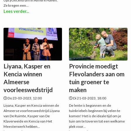
Upcyclecentrum in Almere Haven.
Ze kregen een...
Lees verder...
Liyana, Kasper en
Provincie moedigt
Kencia winnen
Flevolanders aan om
Almeerse
tuin groener te
voorleeswedstrijd
maken
Do 23-03-2023, 12:00
Di 21-03-2023, 18:00
Liyana, Kasper en Kencia winnen de
De lente is begonnen en de
Almeerse voorleeswedstrijd.Liyana
tuinkriebels beginnen bij velen te
van De Ruimte, Kasper van De
komen! Het is de ideale tijd om je
Klaverweide en Kencia van Het
tuin om te toveren tot een welkome
Meesterwerk hebben...
plek voor...