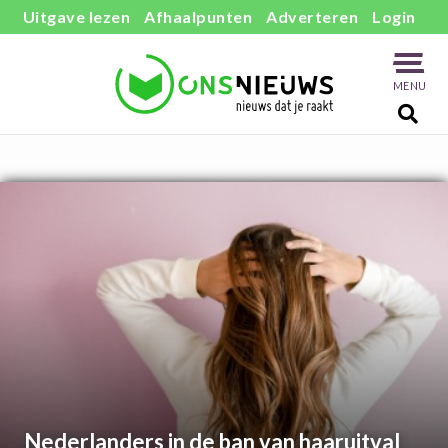
Uitgave lezen
Afhaalpunten
Adverteren
Login
MENU
Nederlanders in de ban van haaruitval