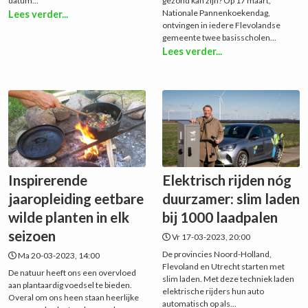
datum...
gezond kan zijn? Op 17 maart,
Nationale Pannenkoekendag,
Lees verder...
ontvingen in iedere Flevolandse
gemeente twee basisscholen...
Lees verder...
Inspirerende
Elektrisch rijden nóg
jaaropleiding eetbare
duurzamer: slim laden
wilde planten in elk
bij 1000 laadpalen
seizoen
Vr 17-03-2023, 20:00
De provincies Noord-Holland,
Ma 20-03-2023, 14:00
Flevoland en Utrecht starten met
De natuur heeft ons een overvloed
slim laden. Met deze techniek laden
aan plantaardig voedsel te bieden.
elektrische rijders hun auto
Overal om ons heen staan heerlijke
automatisch op als...