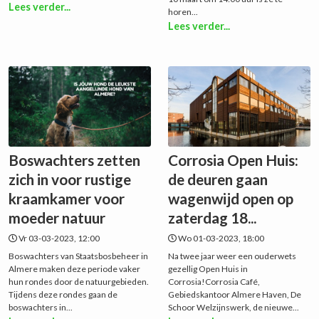
Lees verder...
horen...
Lees verder...
Boswachters zetten
Corrosia Open Huis:
zich in voor rustige
de deuren gaan
kraamkamer voor
wagenwijd open op
moeder natuur
zaterdag 18...
Vr 03-03-2023, 12:00
Wo 01-03-2023, 18:00
Boswachters van Staatsbosbeheer in
Na twee jaar weer een ouderwets
Almere maken deze periode vaker
gezellig Open Huis in
hun rondes door de natuurgebieden.
Corrosia!Corrosia Café,
Tijdens deze rondes gaan de
Gebiedskantoor Almere Haven, De
boswachters in...
Schoor Welzijnswerk, de nieuwe...