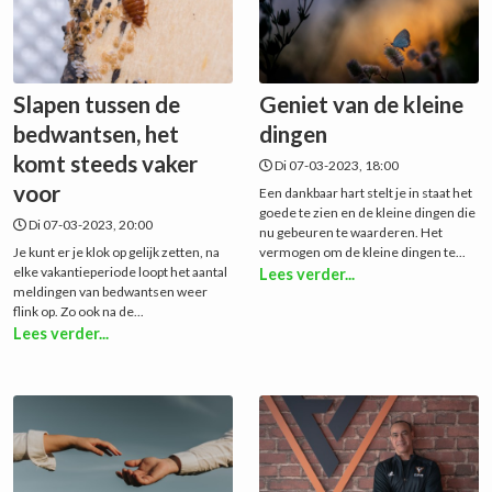
Slapen tussen de
Geniet van de kleine
bedwantsen, het
dingen
komt steeds vaker
Di 07-03-2023, 18:00
voor
Een dankbaar hart stelt je in staat het
goede te zien en de kleine dingen die
Di 07-03-2023, 20:00
nu gebeuren te waarderen. Het
Je kunt er je klok op gelijk zetten, na
vermogen om de kleine dingen te...
elke vakantieperiode loopt het aantal
Lees verder...
meldingen van bedwantsen weer
flink op. Zo ook na de...
Lees verder...