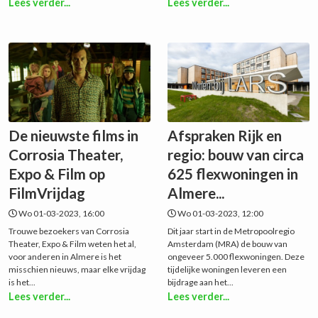
Lees verder...
Lees verder...
De nieuwste films in
Afspraken Rijk en
Corrosia Theater,
regio: bouw van circa
Expo & Film op
625 flexwoningen in
FilmVrijdag
Almere...
Wo 01-03-2023, 16:00
Wo 01-03-2023, 12:00
Trouwe bezoekers van Corrosia
Dit jaar start in de Metropoolregio
Theater, Expo & Film weten het al,
Amsterdam (MRA) de bouw van
voor anderen in Almere is het
ongeveer 5.000 flexwoningen. Deze
misschien nieuws, maar elke vrijdag
tijdelijke woningen leveren een
is het...
bijdrage aan het...
Lees verder...
Lees verder...