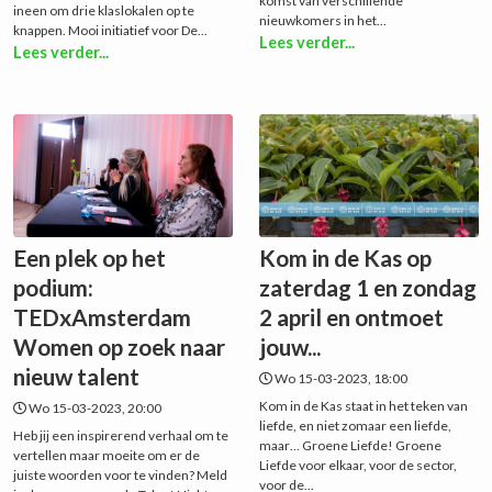
komst van verschillende
ineen om drie klaslokalen op te
nieuwkomers in het...
knappen. Mooi initiatief voor De...
Lees verder...
Lees verder...
Een plek op het
Kom in de Kas op
podium:
zaterdag 1 en zondag
TEDxAmsterdam
2 april en ontmoet
Women op zoek naar
jouw...
nieuw talent
Wo 15-03-2023, 18:00
Kom in de Kas staat in het teken van
Wo 15-03-2023, 20:00
liefde, en niet zomaar een liefde,
Heb jij een inspirerend verhaal om te
maar… Groene Liefde! Groene
vertellen maar moeite om er de
Liefde voor elkaar, voor de sector,
juiste woorden voor te vinden? Meld
voor de...