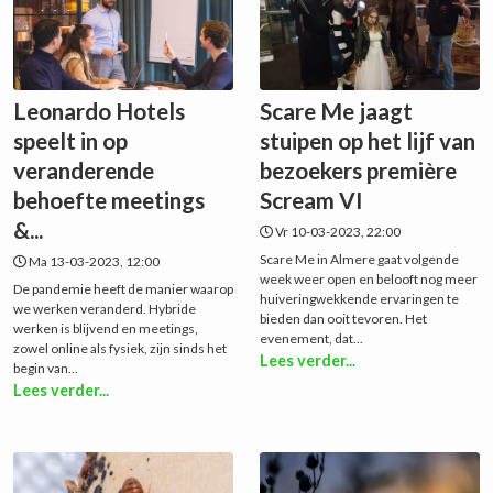
Leonardo Hotels
Scare Me jaagt
speelt in op
stuipen op het lijf van
veranderende
bezoekers première
behoefte meetings
Scream VI
&...
Vr 10-03-2023, 22:00
Scare Me in Almere gaat volgende
Ma 13-03-2023, 12:00
week weer open en belooft nog meer
De pandemie heeft de manier waarop
huiveringwekkende ervaringen te
we werken veranderd. Hybride
bieden dan ooit tevoren. Het
werken is blijvend en meetings,
evenement, dat...
zowel online als fysiek, zijn sinds het
Lees verder...
begin van...
Lees verder...