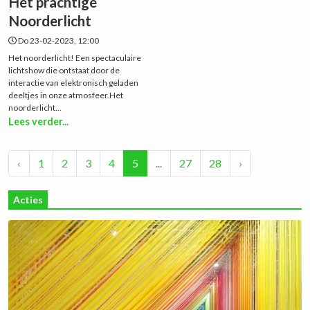
Het prachtige
Noorderlicht
Do 23-02-2023, 12:00
Het noorderlicht! Een spectaculaire
lichtshow die ontstaat door de
interactie van elektronisch geladen
deeltjes in onze atmosfeer.Het
noorderlicht...
Lees verder...
‹
1
2
3
4
5
...
27
28
›
Acties