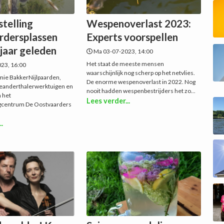
telling
Wespenoverlast 2023:
rdersplassen
Experts voorspellen
jaar geleden
Ma 03-07-2023, 14:00
Het staat de meeste mensen
23, 16:00
waarschijnlijk nog scherp op het netvlies.
mie BakkerNijlpaarden,
De enorme wespenoverlast in 2022. Nog
neanderthalerwerktuigen en
nooit hadden wespenbestrijders het zo...
n het
Lees verder...
gcentrum De Oostvaarders
..