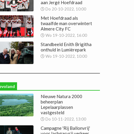
aan Jergé Hoefdraad
Do 20-10-2022, 10:00
Met Hoefdraad als
twaalfde man overwintert
Almere City FC
Wo 19-10-2022, 16:00
Standbeeld Enith Brigitha
onthuld in Lumièrepark
Wo 19-10-2022, 10:00
evoland
Nieuwe Natura 2000
beheerplan
Lepelaarplassen
vastgesteld
Do 10-11-2022, 13:00
Campagne 'Rij Ballonvrij'
voor lachgasvrij verkeer