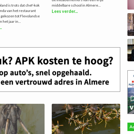
land is trots dat chef-kok
middelbare school in Almere...
nda van het restaurant
Lees verder...
 gekozen tot Flevolandse
het jaar in...
..
Ac