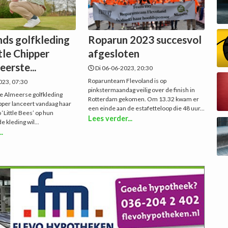
ds golfkleding
Roparun 2023 succesvol
tle Chipper
afgesloten
eerste...
Di 06-06-2023, 20:30
Roparunteam Flevoland is op
23, 07:30
pinkstermaandag veilig over de finish in
 Almeerse golfkleding
Rotterdam gekomen. Om 13.32 kwam er
ipper lanceert vandaag haar
een einde aan de estafetteloop die 48 uur...
 ‘Little Bees’ op hun
Lees verder...
 kleding wil...
..