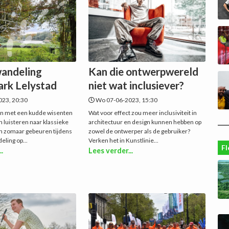
andeling
Kan die ontwerpwereld
ark Lelystad
niet wat inclusiever?
23, 20:30
Wo 07-06-2023, 15:30
an met een kudde wisenten
Wat voor effect zou meer inclusiviteit in
 luisteren naar klassieke
architectuur en design kunnen hebben op
n zomaar gebeuren tijdens
zowel de ontwerper als de gebruiker?
ling op...
Verken het in Kunstlinie...
Fl
..
Lees verder...