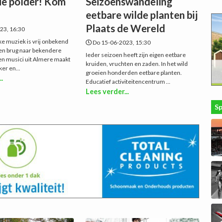
de polder! Kom
Seizoenswandeling
eetbare wilde planten bij
Plaats de Wereld
23, 16:30
ke muziek is vrij onbekend
Do 15-06-2023, 15:30
en brug naar bekendere
Ieder seizoen heeft zijn eigen eetbare
n musici uit Almere maakt
kruiden, vruchten en zaden. In het wild
ker en...
groeien honderden eetbare planten.
..
Educatief activiteitencentrum ...
Lees verder...
S