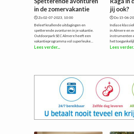
Spetterende avonturen
Raga in 
in de zomervakantie
jij ook?
Zo 02-07-2023, 10:00
Do 15-06-20
Beleef knallende uitdagingen en
Indiase klassie
spetterende avonturen in je vakantie.
in Almere en e
Outdoorpark SEC Almere heeft een
instrumenten e
vakantieprogramma vol superleuke...
het toegankelij
Lees verder...
Lees verder.