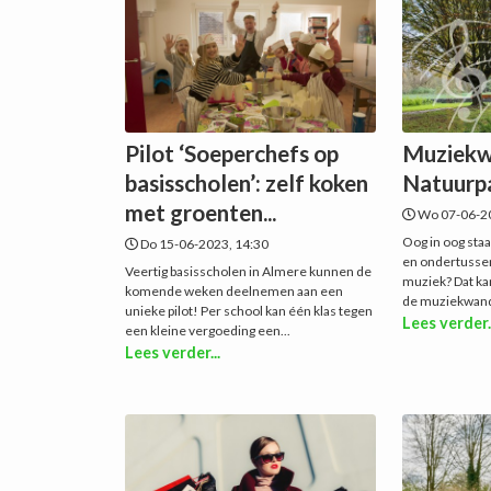
Pilot ‘Soeperchefs op
Muziekw
basisscholen’: zelf koken
Natuurp
met groenten...
Wo 07-06-20
Oog in oog sta
Do 15-06-2023, 14:30
en ondertussen
Veertig basisscholen in Almere kunnen de
muziek? Dat ka
komende weken deelnemen aan een
de muziekwande
unieke pilot! Per school kan één klas tegen
Lees verder.
een kleine vergoeding een...
Lees verder...