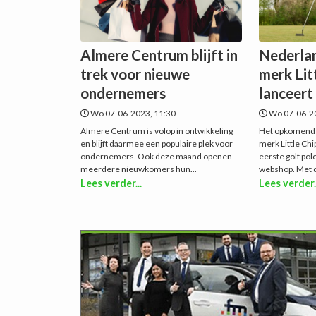
Almere Centrum blijft in
Nederlan
trek voor nieuwe
merk Lit
ondernemers
lanceert 
Wo 07-06-2023, 11:30
Wo 07-06-20
Almere Centrum is volop in ontwikkeling
Het opkomende
en blijft daarmee een populaire plek voor
merk Little Ch
ondernemers. Ook deze maand openen
eerste golf polo
meerdere nieuwkomers hun...
webshop. Met de
Lees verder...
Lees verder.