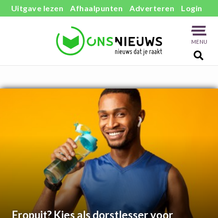
Uitgave lezen
Afhaalpunten
Adverteren
Login
MENU
Eropuit? Kies als dorstlesser voor