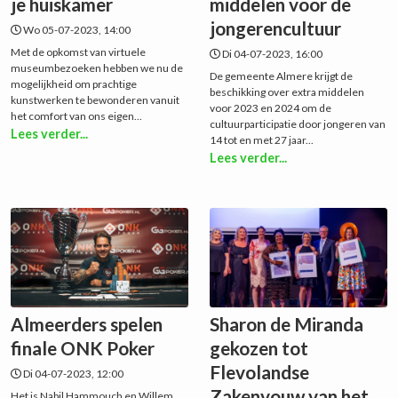
je huiskamer
middelen voor de
jongerencultuur
Wo 05-07-2023, 14:00
Met de opkomst van virtuele
Di 04-07-2023, 16:00
museumbezoeken hebben we nu de
De gemeente Almere krijgt de
mogelijkheid om prachtige
beschikking over extra middelen
kunstwerken te bewonderen vanuit
voor 2023 en 2024 om de
het comfort van ons eigen...
cultuurparticipatie door jongeren van
Lees verder...
14 tot en met 27 jaar...
Lees verder...
Almeerders spelen
Sharon de Miranda
finale ONK Poker
gekozen tot
Flevolandse
Di 04-07-2023, 12:00
Zakenvouw van het
Het is Nabil Hammouch en Willem