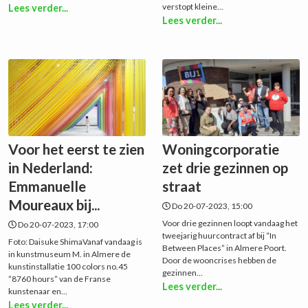
verstopt kleine...
Lees verder...
Lees verder...
Voor het eerst te zien
Woningcorporatie
in Nederland:
zet drie gezinnen op
Emmanuelle
straat
Moureaux bij...
Do 20-07-2023, 15:00
Voor drie gezinnen loopt vandaag het
Do 20-07-2023, 17:00
tweejarig huurcontract af bij “In
Foto: Daisuke ShimaVanaf vandaag is
Between Places” in Almere Poort.
in kunstmuseum M. in Almere de
Door de wooncrises hebben de
kunstinstallatie 100 colors no.45
gezinnen...
”8760 hours” van de Franse
Lees verder...
kunstenaar en...
Lees verder...