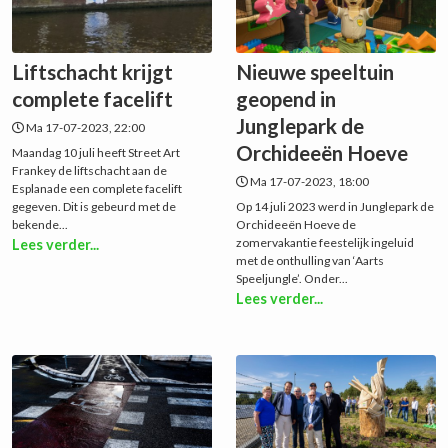
Liftschacht krijgt
Nieuwe speeltuin
complete facelift
geopend in
Junglepark de
Ma 17-07-2023, 22:00
Orchideeën Hoeve
Maandag 10 juli heeft Street Art
Frankey de liftschacht aan de
Ma 17-07-2023, 18:00
Esplanade een complete facelift
gegeven. Dit is gebeurd met de
Op 14 juli 2023 werd in Junglepark de
bekende...
Orchideeën Hoeve de
zomervakantie feestelijk ingeluid
Lees verder...
met de onthulling van ‘Aarts
Speeljungle’. Onder...
Lees verder...