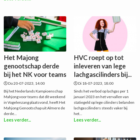
Het Majong
HVC roept op tot
genootschap derde
inleveren van lege
bij het NK voor teams
lachgascilinders bij...
Do 20-07-2023, 14:00
Di 18-07-2023, 18:00
Bij het Nederlands Kampioenschap
Sinds het verbod op lachgas per 1
Mahjong voor teams dat dit weekend
januari 2023 en het vervallen van
in Vogelenzang plaatsvond, heeft Het
statiegeld op lege cilinders belanden
Mahjong Genootschap uit Almere de
lachgascilinders steeds vaker bij
derde...
het...
Lees verder...
Lees verder...