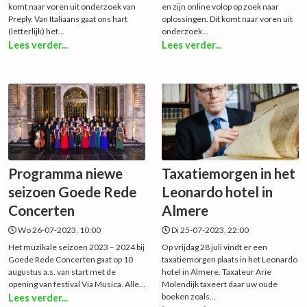
komt naar voren uit onderzoek van
en zijn online volop op zoek naar
Preply. Van Italiaans gaat ons hart
oplossingen. Dit komt naar voren uit
(letterlijk) het...
onderzoek...
Lees verder...
Lees verder...
Programma niewe
Taxatiemorgen in het
seizoen Goede Rede
Leonardo hotel in
Concerten
Almere
Wo 26-07-2023, 10:00
Di 25-07-2023, 22:00
Het muzikale seizoen 2023 – 2024 bij
Op vrijdag 28 juli vindt er een
Goede Rede Concerten gaat op 10
taxatiemorgen plaats in het Leonardo
augustus a.s. van start met de
hotel in Almere. Taxateur Arie
opening van festival Via Musica. Alle...
Molendijk taxeert daar uw oude
boeken zoals...
Lees verder...