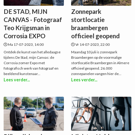
DE STAD, MIJN
Zonnepark
CANVAS - Fotograaf
stortlocatie
Teo Krijgsman in
braambergen
Corrosia EXPO
officieel geopend
Ma 17-07-2023, 14:00
Vr 14-07-2023, 22:00
Ontdek de kunst van het alledaagse
Maandag 10 juli is zonnepark
tijdens De Stad, mijn Canvas: de
Braambergen op de voormalige
Corrosia zomer Expo met
stortlocatie Braambergen in Almere
fotografisch werk van fotograaf en
officieel geopend. 26.000
beeldend kunstenaar...
zonnepanelen vangen hier de...
Lees verder...
Lees verder...