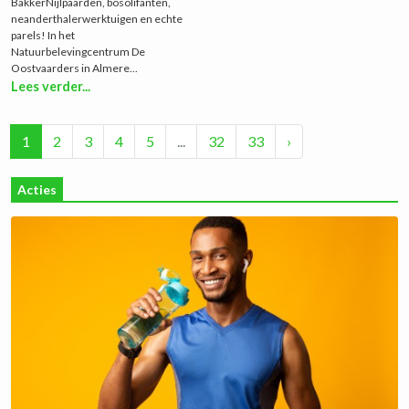
BakkerNijlpaarden, bosolifanten,
neanderthalerwerktuigen en echte
parels! In het
Natuurbelevingcentrum De
Oostvaarders in Almere...
Lees verder...
1
2
3
4
5
...
32
33
›
Acties