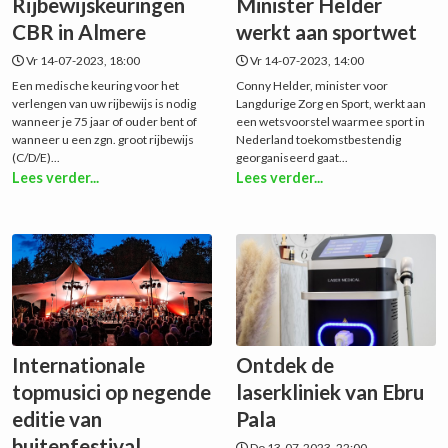
Rijbewijskeuringen
Minister Helder
CBR in Almere
werkt aan sportwet
Vr 14-07-2023, 18:00
Vr 14-07-2023, 14:00
Een medische keuring voor het
Conny Helder, minister voor
verlengen van uw rijbewijs is nodig
Langdurige Zorg en Sport, werkt aan
wanneer je 75 jaar of ouder bent of
een wetsvoorstel waarmee sport in
wanneer u een zgn. groot rijbewijs
Nederland toekomstbestendig
(C/D/E)...
georganiseerd gaat...
Lees verder...
Lees verder...
Internationale
Ontdek de
topmusici op negende
laserkliniek van Ebru
editie van
Pala
buitenfestival...
Do 13-07-2023, 22:00