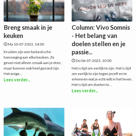
Breng smaak in je
Column: Vivo Somnis
keuken
- Het belang van
doelen stellen en je
Ma 10-07-2023, 14:00
passie...
Kruiden zijn een fantastische
toevoeging aan elke keuken. Ze
Do 06-07-2023, 10:00
geven niet alleen smaak aan je eten,
maar kunnen ook heel gezond zijn.
Het is tijd om eerlijk te zijn. Het is tijd
Het enige...
om eerlijk te zijn tegen jezelf en te
erkennen wat je echt wilt in het leven.
Lees verder...
Het is tijd om doelen te...
Lees verder...