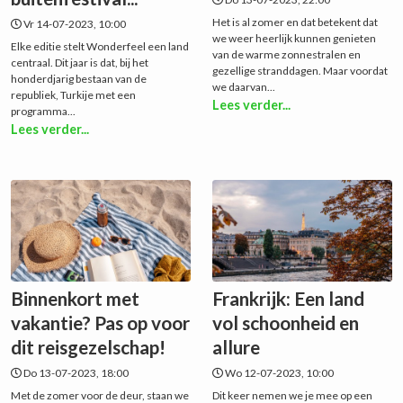
Het is al zomer en dat betekent dat
Vr 14-07-2023, 10:00
we weer heerlijk kunnen genieten
Elke editie stelt Wonderfeel een land
van de warme zonnestralen en
centraal. Dit jaar is dat, bij het
gezellige stranddagen. Maar voordat
honderdjarig bestaan van de
we daarvan...
republiek, Turkije met een
Lees verder...
programma...
Lees verder...
Binnenkort met
Frankrijk: Een land
vakantie? Pas op voor
vol schoonheid en
dit reisgezelschap!
allure
Do 13-07-2023, 18:00
Wo 12-07-2023, 10:00
Met de zomer voor de deur, staan we
Dit keer nemen we je mee op een