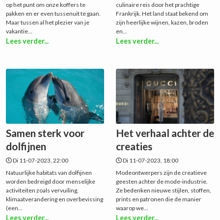
op het punt om onze koffers te
culinaire reis door het prachtige
pakken en er even tussenuit te gaan.
Frankrijk. Het land staat bekend om
Maar tussen al het plezier van je
zijn heerlijke wijnen, kazen, broden
vakantie...
en...
Lees verder...
Lees verder...
Samen sterk voor
Het verhaal achter de
dolfijnen
creaties
Di 11-07-2023, 22:00
Di 11-07-2023, 18:00
Natuurlijke habitats van dolfijnen
Modeontwerpers zijn de creatieve
worden bedreigd door menselijke
geesten achter de mode-industrie.
activiteiten zoals vervuiling,
Ze bedenken nieuwe stijlen, stoffen,
klimaatverandering en overbevissing
prints en patronen die de manier
(een...
waarop we...
Lees verder...
Lees verder...