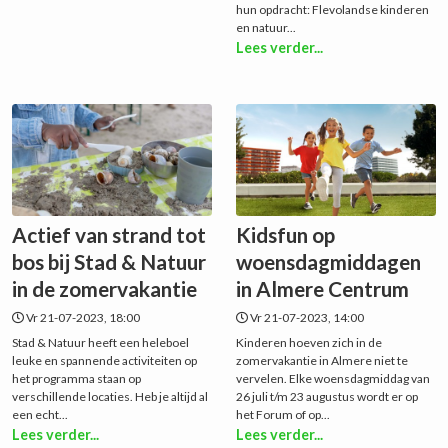
hun opdracht: Flevolandse kinderen
en natuur...
Lees verder...
Actief van strand tot
Kidsfun op
bos bij Stad & Natuur
woensdagmiddagen
in de zomervakantie
in Almere Centrum
Vr 21-07-2023, 18:00
Vr 21-07-2023, 14:00
Stad & Natuur heeft een heleboel
Kinderen hoeven zich in de
leuke en spannende activiteiten op
zomervakantie in Almere niet te
het programma staan op
vervelen. Elke woensdagmiddag van
verschillende locaties. Heb je altijd al
26 juli t/m 23 augustus wordt er op
een echt...
het Forum of op...
Lees verder...
Lees verder...