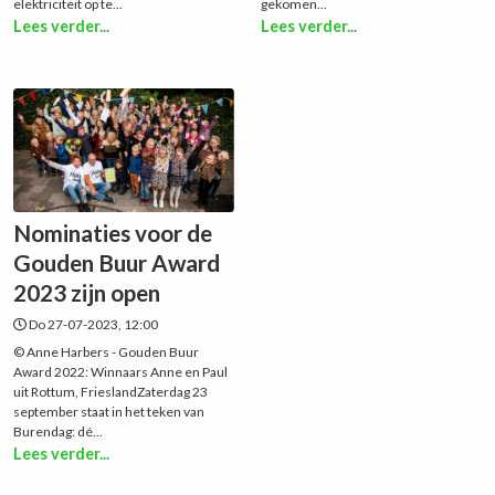
elektriciteit op te...
gekomen...
Lees verder...
Lees verder...
Nominaties voor de
Gouden Buur Award
2023 zijn open
Do 27-07-2023, 12:00
© Anne Harbers - Gouden Buur
Award 2022: Winnaars Anne en Paul
uit Rottum, FrieslandZaterdag 23
september staat in het teken van
Burendag: dé...
Lees verder...