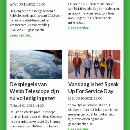
Elk jaar op 20 juni viert Nationale
Wo 30-11-2022, 16:00
Vanille Milkshake Dag de koude drank
Het jongeren theatergezelschap
gemaakt met vanille-ijs, vanille en
SubSub speelt op 21 januari 2023 voor
melk.Tegen 1900 verwees een
het eerst in de Meervaart te
milkshake...
Amsterdam. De voorstelling
Lees verder...
ROUWKOST gaat daar in...
Lees verder...
De spiegels van
Vandaag is het Speak
Webb Telescope zijn
Up For Service Day
nu volledig ingezet
Za 30-10-2021, 12:00
Speak Up For Service Day op 30
Za 15-01-2022, 14:00
oktober erkent het belang van jonge
De James Webb Space Telescope
mensen om actief betrokken te zijn
heeft de laatste van zijn bijna 50 grote
bij dienstverlening aan de
implementaties voltooid.Op 8 januari
gemeenschap. Te...
coördineerden NASA-grondteams
Lees verder...