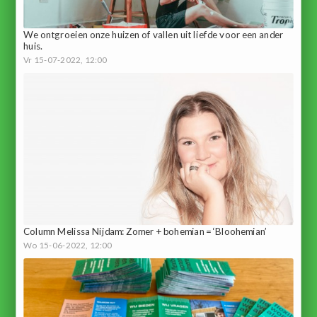
We ontgroeien onze huizen of vallen uit liefde voor een ander
huis.
Vr 15-07-2022, 12:00
Column Melissa Nijdam: Zomer + bohemian = ‘Bloohemian’
Wo 15-06-2022, 12:00