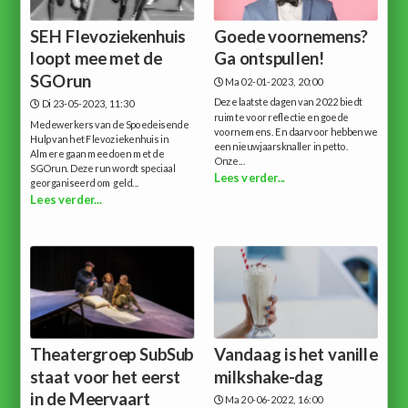
SEH Flevoziekenhuis
Goede voornemens?
loopt mee met de
Ga ontspullen!
SGOrun
Ma 02-01-2023, 20:00
Deze laatste dagen van 2022 biedt
Di 23-05-2023, 11:30
ruimte voor reflectie en goede
Medewerkers van de Spoedeisende
voornemens. En daarvoor hebben we
Hulp van het Flevoziekenhuis in
een nieuwjaarsknaller in petto.
Almere gaan meedoen met de
Onze...
SGOrun. Deze run wordt speciaal
Lees verder...
georganiseerd om geld...
Lees verder...
Theatergroep SubSub
Vandaag is het vanille
staat voor het eerst
milkshake-dag
in de Meervaart
Ma 20-06-2022, 16:00