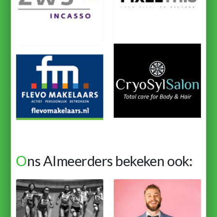
O
ns Almeerders bekeken ook: