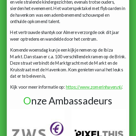
en vele stralende kindergezichten, evenals trotse ouders,
sierden het evenement. Het waterspektakel met flyboarden in
de havenkom was een adembenemend schouwspel en
onthulde opkomend talent.
Het vertrouwde shantykoor Almere verzorgde ook dit jaar
weer optredens en wandelde door het centrum.
Komende woensdag kun je een kijkje nemen op de Ibiza
Markt. Dan staan er c.a. 100 verschillende kramen op de Brink.
Deze straat verbindt de Marktgracht met de Markt en de
Kruisstraat met de Havenkom. Kom genieten van al het leuks
dat er te beleven is,
Kijk voor meer informatie op:
https://www.zomerinhaven.nl/
.
O
nze Ambassadeurs