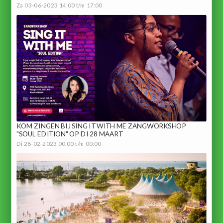
Za 03-06-2023 14:00 t/m 17:00
KOM ZINGEN BIJ SING IT WITH ME ZANGWORKSHOP
"SOUL EDITION" OP DI 28 MAART
Di 28-02-2023 00:00 t/m 00:00