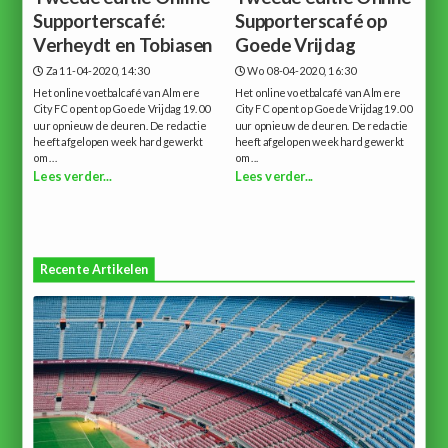
Supporterscafé:
Supporterscafé op
Verheydt en Tobiasen
Goede Vrijdag
Za 11-04-2020, 14:30
Wo 08-04-2020, 16:30
Het online voetbalcafé van Almere
Het online voetbalcafé van Almere
City FC opent op Goede Vrijdag 19.00
City FC opent op Goede Vrijdag 19.00
uur opnieuw de deuren. De redactie
uur opnieuw de deuren. De redactie
heeft afgelopen week hard gewerkt
heeft afgelopen week hard gewerkt
om...
om...
Lees verder...
Lees verder...
Recente Artikelen