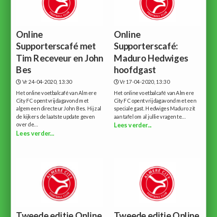
Online
Online
Supporterscafé met
Supporterscafé:
Tim Receveur en John
Maduro Hedwiges
Bes
hoofdgast
Vr 24-04-2020, 13:30
Vr 17-04-2020, 13:30
Het online voetbalcafé van Almere
Het online voetbalcafé van Almere
City FC opent vrijdagavond met
City FC opent vrijdagavond met een
algemeen directeur John Bes. Hij zal
speciale gast. Hedwiges Maduro zit
de kijkers de laatste update geven
aan tafel om al jullie vragen te...
over de...
Lees verder...
Lees verder...
Tweede editie Online
Tweede editie Online