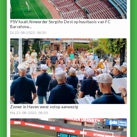
PSV haalt Almeerder Sergiño Dest op huurbasis van FC
Barcelona...
Di 22-08-2023, 08:30
Zomer in Haven weer volop aanwezig
Ma 21-08-2023, 08:30