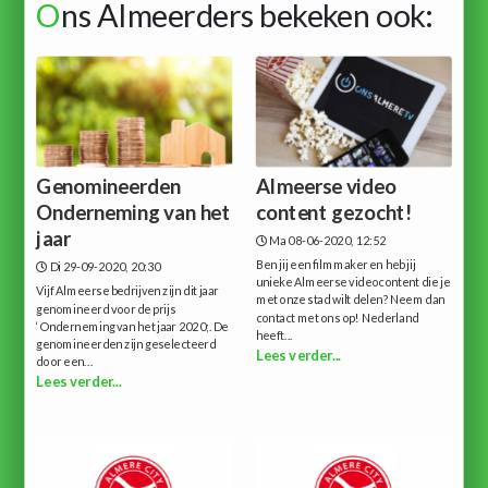
O
ns Almeerders bekeken ook:
Genomineerden
Almeerse video
Onderneming van het
content gezocht!
jaar
Ma 08-06-2020, 12:52
Ben jij een filmmaker en heb jij
Di 29-09-2020, 20:30
unieke Almeerse videocontent die je
Vijf Almeerse bedrijven zijn dit jaar
met onze stad wilt delen? Neem dan
genomineerd voor de prijs
contact met ons op! Nederland
‘Onderneming van het jaar 2020;. De
heeft...
genomineerden zijn geselecteerd
Lees verder...
door een...
Lees verder...