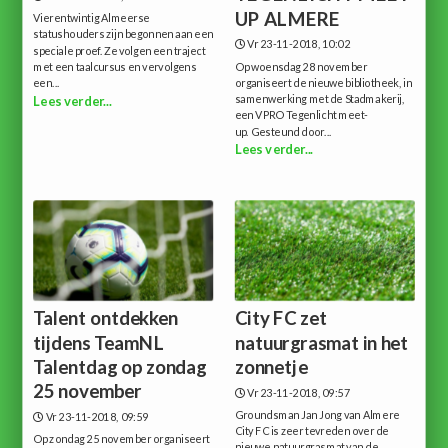
UP ALMERE
Vierentwintig Almeerse
statushouders zijn begonnen aan een
Vr 23-11-2018, 10:02
speciale proef. Ze volgen een traject
met een taalcursus en vervolgens
Op woensdag 28 november
een...
organiseert de nieuwe bibliotheek, in
samenwerking met de Stadmakerij,
Lees verder...
een VPRO Tegenlicht meet-
up. Gesteund door...
Lees verder...
Talent ontdekken
City FC zet
tijdens TeamNL
natuurgrasmat in het
Talentdag op zondag
zonnetje
25 november
Vr 23-11-2018, 09:57
Groundsman Jan Jong van Almere
Vr 23-11-2018, 09:59
City FC is zeer tevreden over de
Op zondag 25 november organiseert
nieuwe natuurgrasmat van de