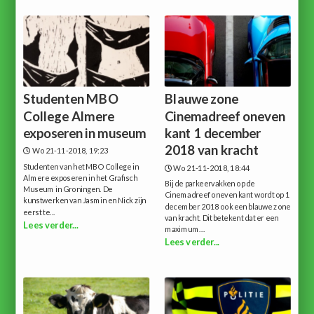
Studenten MBO
Blauwe zone
College Almere
Cinemadreef oneven
exposeren in museum
kant 1 december
2018 van kracht
Wo 21-11-2018, 19:23
Studenten van het MBO College in
Wo 21-11-2018, 18:44
Almere exposeren in het Grafisch
Bij de parkeervakken op de
Museum in Groningen. De
Cinemadreef oneven kant wordt op 1
kunstwerken van Jasmin en Nick zijn
december 2018 ook een blauwe zone
eerst te...
van kracht. Dit betekent dat er een
Lees verder...
maximum...
Lees verder...