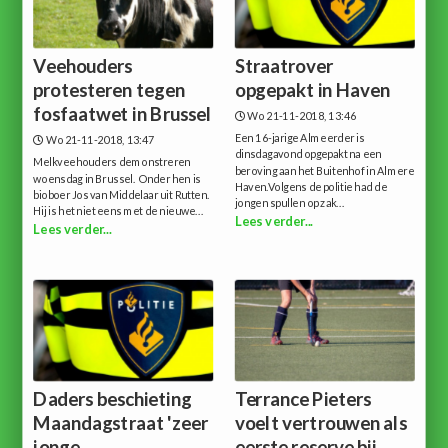
Veehouders
Straatrover
protesteren tegen
opgepakt in Haven
fosfaatwet in Brussel
Wo 21-11-2018, 13:46
Een 16-jarige Almeerder is
Wo 21-11-2018, 13:47
dinsdagavond opgepakt na een
Melkveehouders demonstreren
beroving aan het Buitenhof in Almere
woensdag in Brussel. Onder hen is
Haven.Volgens de politie had de
bioboer Jos van Middelaar uit Rutten.
jongen spullen op zak...
Hij is het niet eens met de nieuwe...
Lees verder...
Lees verder...
Daders beschieting
Terrance Pieters
Maandagstraat 'zeer
voelt vertrouwen als
jonge
eerste reserve bij