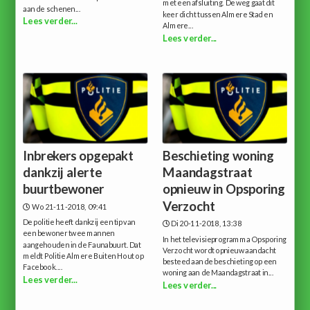
met een afsluiting. De weg gaat dit
aan de schenen...
keer dicht tussen Almere Stad en
Lees verder...
Almere...
Lees verder...
Inbrekers opgepakt
Beschieting woning
dankzij alerte
Maandagstraat
buurtbewoner
opnieuw in Opsporing
Verzocht
Wo 21-11-2018, 09:41
De politie heeft dankzij een tip van
Di 20-11-2018, 13:38
een bewoner twee mannen
In het televisieprogramma Opsporing
aangehouden in de Faunabuurt. Dat
Verzocht wordt opnieuw aandacht
meldt Politie Almere Buiten Hout op
besteed aan de beschieting op een
Facebook....
woning aan de Maandagstraat in...
Lees verder...
Lees verder...