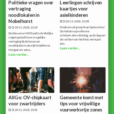
Politieke vragen over
Leerlingen schrijven
vertraging
kaartjes voor
noodlokalen in
asielkinderen
Nobelhorst
Di 20-11-2018, 10:08
Kinderen uit groep 8 van basisschool
Di 20-11-2018, 10:29
De Heliotroop in Almere
De Almeerse VVD heeft schriftelijke
schrijven deze dinsdag, op de dag van
vragen gesteld over mogelijke
de rechten van het kind, een kaart
vertraging bij de bouw van
aan...
noodlokalen in de wijk Nobelhorst.
Lees verder...
Het gaat om extra...
Lees verder...
AllGo: OV-chipkaart
Gemeente komt met
voor zwartrijders
tips voor vrijwillige
vuurwerkvrije zones
Di 20-11-2018, 10:01