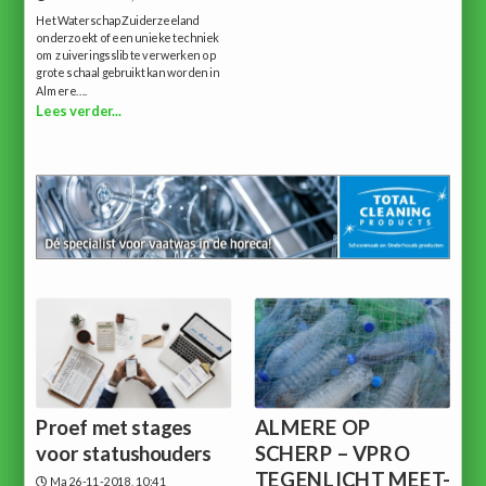
Het Waterschap Zuiderzeeland
onderzoekt of een unieke techniek
om zuiveringsslib te verwerken op
grote schaal gebruikt kan worden in
Almere....
Lees verder...
Proef met stages
ALMERE OP
voor statushouders
SCHERP – VPRO
TEGENLICHT MEET-
Ma 26-11-2018, 10:41