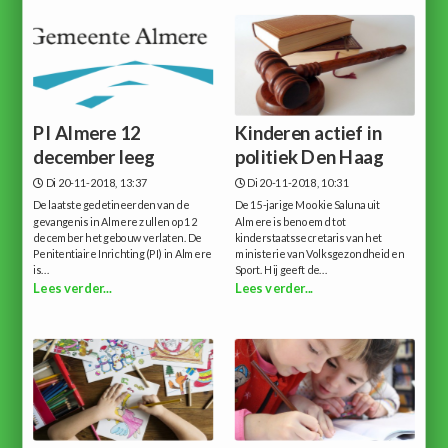
PI Almere 12
Kinderen actief in
december leeg
politiek Den Haag
Di 20-11-2018, 13:37
Di 20-11-2018, 10:31
De laatste gedetineerden van de
De 15-jarige Mookie Saluna uit
gevangenis in Almere zullen op 12
Almere is benoemd tot
december het gebouw verlaten. De
kinderstaatssecretaris van het
Penitentiaire Inrichting (PI) in Almere
ministerie van Volksgezondheid en
is...
Sport. Hij geeft de...
Lees verder...
Lees verder...