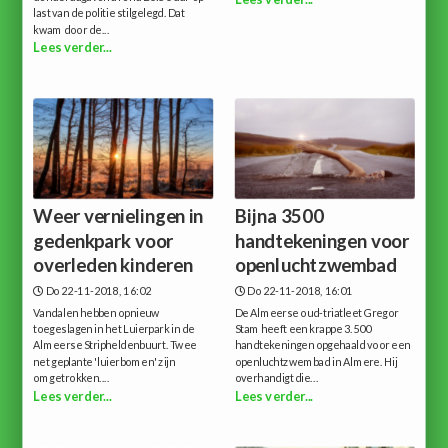
last van de politie stilgelegd. Dat
kwam door de...
Lees verder...
Weer vernielingen in
Bijna 3500
gedenkpark voor
handtekeningen voor
overleden kinderen
openluchtzwembad
Do 22-11-2018, 16:02
Do 22-11-2018, 16:01
Vandalen hebben opnieuw
De Almeerse oud-triatleet Gregor
toegeslagen in het Luierpark in de
Stam heeft een krappe 3.500
Almeerse Stripheldenbuurt. Twee
handtekeningen opgehaald voor een
net geplante 'luierbomen' zijn
openluchtzwembad in Almere. Hij
omgetrokken....
overhandigt die...
Lees verder...
Lees verder...