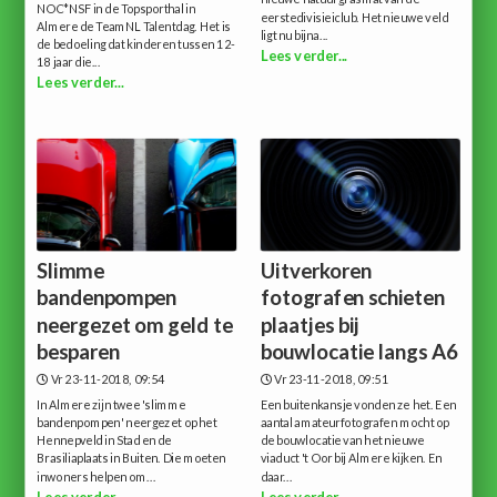
NOC*NSF in de Topsporthal in
eerstedivisieiclub. Het nieuwe veld
Almere de TeamNL Talentdag. Het is
ligt nu bijna...
de bedoeling dat kinderen tussen 12-
Lees verder...
18 jaar die...
Lees verder...
Slimme
Uitverkoren
bandenpompen
fotografen schieten
neergezet om geld te
plaatjes bij
besparen
bouwlocatie langs A6
Vr 23-11-2018, 09:54
Vr 23-11-2018, 09:51
In Almere zijn twee 'slimme
Een buitenkansje vonden ze het. Een
bandenpompen' neergezet op het
aantal amateurfotografen mocht op
Hennepveld in Stad en de
de bouwlocatie van het nieuwe
Brasiliaplaats in Buiten. Die moeten
viaduct 't Oor bij Almere kijken. En
inwoners helpen om...
daar...
Lees verder...
Lees verder...