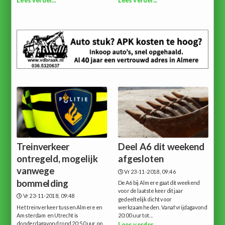
Treinverkeer
Deel A6 dit weekend
ontregeld, mogelijk
afgesloten
vanwege
Vr 23-11-2018, 09:46
bommelding
De A6 bij Almere gaat dit weekend
voor de laatste keer dit jaar
Vr 23-11-2018, 09:48
gedeeltelijk dicht voor
Het treinverkeer tussen Almere en
werkzaamheden. Vanaf vrijdagavond
Amsterdam en Utrecht is
20:00 uur tot...
donderdagavond rond 20:50 uur op
Lees verder...