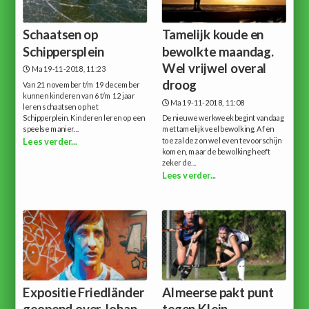
Schaatsen op
Tamelijk koude en
Schippersplein
bewolkte maandag.
Wel vrijwel overal
Ma 19-11-2018, 11:23
droog
Van 21 november t/m 19 december
kunnen kinderen van 6 t/m 12 jaar
Ma 19-11-2018, 11:08
leren schaatsen op het
Schipperplein. Kinderen leren op een
De nieuwe werkweek begint vandaag
speelse manier...
met tamelijk veel bewolking. Af en
toe zal de zon wel even tevoorschijn
Lees verder...
komen, maar de bewolking heeft
zeker de...
Lees verder...
Expositie Friedländer
Almeerse pakt punt
geopend over Johan
tegen Klein