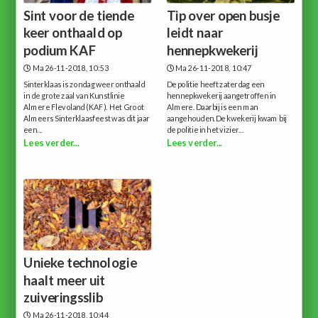
Sint voor de tiende
Tip over open busje
keer onthaald op
leidt naar
podium KAF
hennepkwekerij
Ma 26-11-2018, 10:53
Ma 26-11-2018, 10:47
Sinterklaas is zondag weer onthaald
De politie heeft zaterdag een
in de grote zaal van Kunstlinie
hennepkwekerij aangetroffen in
Almere Flevoland (KAF). Het Groot
Almere. Daarbij is een man
Almeers Sinterklaasfeest was dit jaar
aangehouden.De kwekerij kwam bij
een...
de politie in het vizier...
Lees verder...
Lees verder...
Unieke technologie
haalt meer uit
zuiveringsslib
Ma 26-11-2018, 10:44