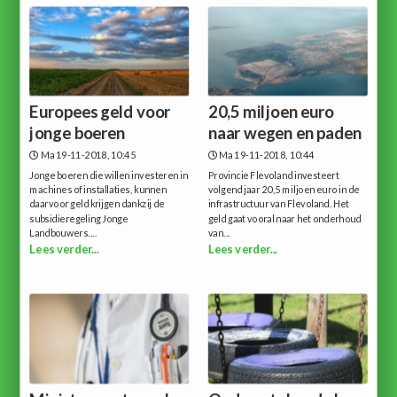
Europees geld voor
20,5 miljoen euro
jonge boeren
naar wegen en paden
Ma 19-11-2018, 10:45
Ma 19-11-2018, 10:44
Jonge boeren die willen investeren in
Provincie Flevoland investeert
machines of installaties, kunnen
volgend jaar 20,5 miljoen euro in de
daarvoor geld krijgen dankzij de
infrastructuur van Flevoland. Het
subsidieregeling Jonge
geld gaat vooral naar het onderhoud
Landbouwers....
van...
Lees verder...
Lees verder...