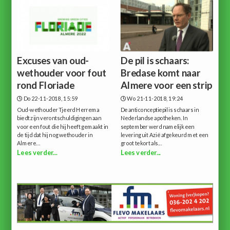
Excuses van oud-
De pil is schaars:
wethouder voor fout
Bredase komt naar
rond Floriade
Almere voor een strip
Do 22-11-2018, 15:59
Wo 21-11-2018, 19:24
Oud-wethouder Tjeerd Herrema
De anticonceptiepil is schaars in
biedt zijn verontschuldigingen aan
Nederlandse apotheken. In
voor een fout die hij heeft gemaakt in
september werd namelijk een
de tijd dat hij nog wethouder in
levering uit Azië afgekeurd met een
Almere...
groot tekort als...
Lees verder...
Lees verder...