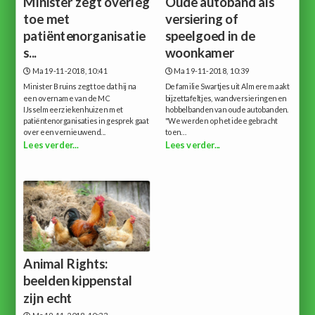
Minister zegt overleg
Oude autoband als
toe met
versiering of
patiëntenorganisatie
speelgoed in de
s...
woonkamer
Ma 19-11-2018, 10:41
Ma 19-11-2018, 10:39
Minister Bruins zegt toe dat hij na
De familie Swartjes uit Almere maakt
een overname van de MC
bijzettafeltjes, wandversieringen en
IJsselmeerziekenhuizen met
hobbelbanden van oude autobanden.
patiëntenorganisaties in gesprek gaat
"We werden op het idee gebracht
over een vernieuwend...
toen...
Lees verder...
Lees verder...
Animal Rights:
beelden kippenstal
zijn echt