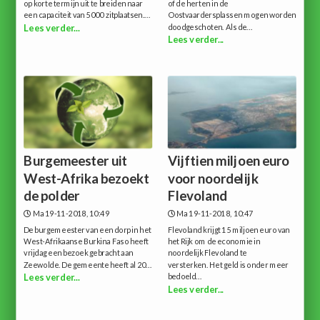
op korte termijn uit te breiden naar
of de herten in de
een capaciteit van 5000 zitplaatsen....
Oostvaardersplassen mogen worden
doodgeschoten. Als de...
Lees verder...
Lees verder...
Burgemeester uit
Vijftien miljoen euro
West-Afrika bezoekt
voor noordelijk
de polder
Flevoland
Ma 19-11-2018, 10:49
Ma 19-11-2018, 10:47
De burgemeester van een dorp in het
Flevoland krijgt 15 miljoen euro van
West-Afrikaanse Burkina Faso heeft
het Rijk om de economie in
vrijdag een bezoek gebracht aan
noordelijk Flevoland te
Zeewolde. De gemeente heeft al 20...
versterken. Het geld is onder meer
bedoeld...
Lees verder...
Lees verder...