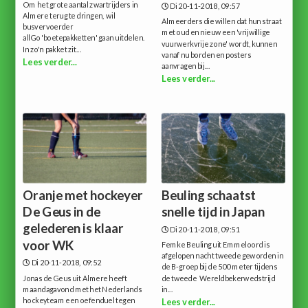
Om het grote aantal zwartrijders in
Di 20-11-2018, 09:57
Almere terug te dringen, wil
Almeerders die willen dat hun straat
busvervoerder
met oud en nieuw een 'vrijwillige
allGo 'boetepakketten' gaan uitdelen.
vuurwerkvrije zone' wordt, kunnen
In zo'n pakket zit...
vanaf nu borden en posters
Lees verder...
aanvragen bij...
Lees verder...
Oranje met hockeyer
Beuling schaatst
De Geus in de
snelle tijd in Japan
gelederen is klaar
Di 20-11-2018, 09:51
voor WK
Femke Beuling uit Emmeloord is
afgelopen nacht tweede geworden in
Di 20-11-2018, 09:52
de B-groep bij de 500 meter tijdens
Jonas de Geus uit Almere heeft
de tweede Wereldbekerwedstrijd
maandagavond met het Nederlands
in...
hockeyteam een oefenduel tegen
Lees verder...