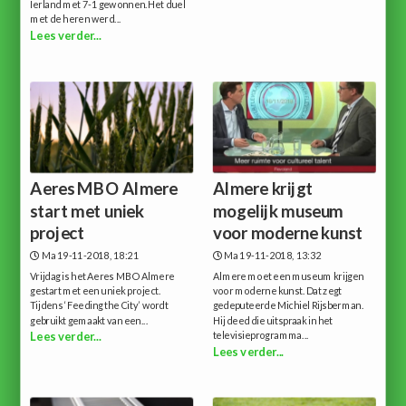
Ierland met 7-1 gewonnen.Het duel
met de heren werd...
Lees verder...
Aeres MBO Almere
Almere krijgt
start met uniek
mogelijk museum
project
voor moderne kunst
Ma 19-11-2018, 18:21
Ma 19-11-2018, 13:32
Vrijdag is het Aeres MBO Almere
Almere moet een museum krijgen
gestart met een uniek project.
voor moderne kunst. Dat zegt
Tijdens ‘Feeding the City’ wordt
gedeputeerde Michiel Rijsberman.
gebruikt gemaakt van een...
Hij deed die uitspraak in het
televisieprogramma...
Lees verder...
Lees verder...