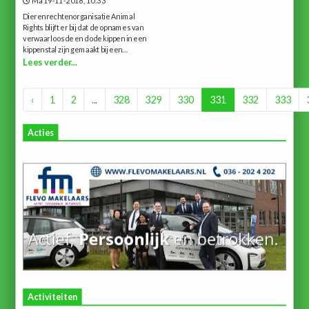
Ma 19-11-2018, 10:33
Dierenrechtenorganisatie Animal
Rights blijft er bij dat de opnames van
verwaarloosde en dode kippen in een
kippenstal zijn gemaakt bij een...
Lees verder...
‹
1
2
...
328
329
330
331
332
333
Acties
Activiteiten