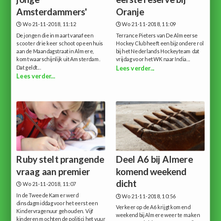
Amsterdammers'
Oranje
Wo 21-11-2018, 11:12
Wo 21-11-2018, 11:09
De jongen die in maart vanaf een
Terrance Pieters van De Almeerse
scooter drie keer schoot op een huis
Hockey Club heeft een bijzondere rol
aan de Maandagstraat in Almere,
bij het Nederlands Hockeyteam dat
komt waarschijnlijk uit Amsterdam.
vrijdag voor het WK naar India...
Dat geldt...
Lees verder...
Lees verder...
Ruby stelt prangende
Deel A6 bij Almere
vraag aan premier
komend weekend
dicht
Wo 21-11-2018, 11:07
In de Tweede Kamer werd
Wo 21-11-2018, 10:56
dinsdagmiddag voor het eerst een
Verkeer op de A6 krijgt komend
Kindervragenuur gehouden. Vijf
weekend bij Almere weer te maken
kinderen mochten de politici het vuur