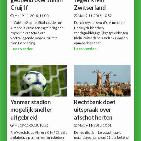
Cruijff
Zwitserland
Ma 19-11-2018, 11:00
Ma 19-11-2018, 10:59
In Café op 2 op het Stadhuisplein in
De hockeysters van De Almeerse
Almere is vanaf zondagmiddag een
Hockeyclub hebben
expositie van foto’s van
zondagmiddag gelijkgespeeld tegen
voetballegende Johan Cruijff te
Klein Zwitserland. Ondanks kansen
zien.De opening...
op meer bleef het...
Lees verder...
Lees verder...
Yanmar stadion
Rechtbank doet
mogelijk sneller
uitspraak over
uitgebreid
afschot herten
Ma 19-11-2018, 10:56
Ma 19-11-2018, 10:51
Profvoetbalclub Almere City FC heeft
De rechtbank in Lelystad maakt
ambitieuze plannen om zijn stadion
maandagochtend om 11 uur bekend