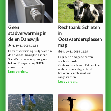
Geen
Rechtbank: Schieten
stadverwarming in
in
delen Danswijk
Oostvaardersplassen
mag
Ma 19-11-2018, 11:36
De stadsverwarming is uitgevallen in
Ma 19-11-2018, 11:35
delen van de Danswijk in Almere
De provincie mag edelherten
Stad.Wat de oorzaak is, is nog niet
afschieten in de
bekend. Energiebedrijf NUON
Oostvaardersplassen. Dat heeft de
verwacht dat...
rechtbank maandagochtend
Lees verder...
besloten.De rechtszaak was
aangespannen...
Lees verder...