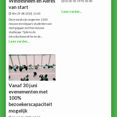
Windesheim en Aeres
Do 01-01-1970, 01:00
van start
Lees verder...
Wo 29-08-2018, 12:43
Deze week zijn ongeveer 1500
nieuwe eerstejaars studenten van
start gegaan met het nieuwe
studiejaar. Tijdens de
introductieweek leren de...
Lees verder...
Vanaf 30 juni
evenementen met
100%
bezoekerscapaciteit
mogelijk