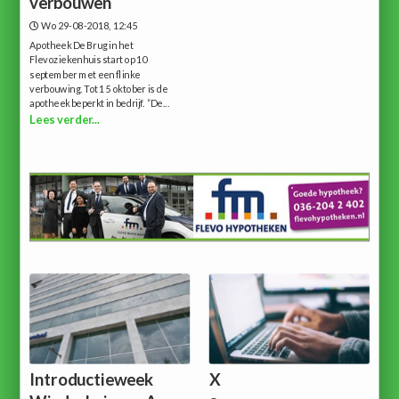
verbouwen
Wo 29-08-2018, 12:45
Apotheek De Brug in het
Flevoziekenhuis start op 10
september met een flinke
verbouwing. Tot 15 oktober is de
apotheek beperkt in bedrijf. ”De...
Lees verder...
Introductieweek
X