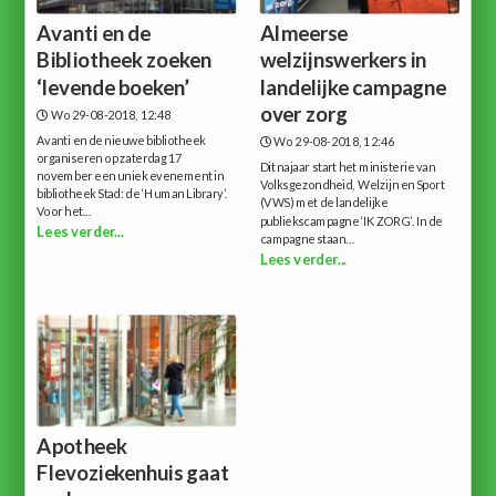
Avanti en de
Almeerse
Bibliotheek zoeken
welzijnswerkers in
‘levende boeken’
landelijke campagne
over zorg
Wo 29-08-2018, 12:48
Avanti en de nieuwe bibliotheek
Wo 29-08-2018, 12:46
organiseren op zaterdag 17
Dit najaar start het ministerie van
november een uniek evenement in
Volksgezondheid, Welzijn en Sport
bibliotheek Stad: de ‘Human Library’.
(VWS) met de landelijke
Voor het...
publiekscampagne ‘IK ZORG’. In de
Lees verder...
campagne staan...
Lees verder...
Apotheek
Flevoziekenhuis gaat