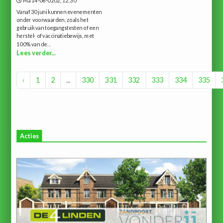
Ma 14-06-0202, 12:30
Vanaf 30 juni kunnen evenementen
onder voorwaarden, zoals het
gebruik van toegangstesten of een
herstel- of vaccinatiebewijs, met
100% van de...
Lees verder...
‹
1
2
...
330
331
332
333
334
335
Acties